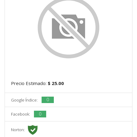
Precio Estimado:
$ 25.00
0
Google Índice:
0
Facebook:
Norton: