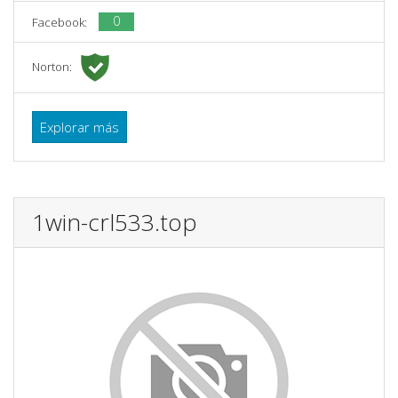
0
Facebook:
Norton:
Explorar más
1win-crl533.top