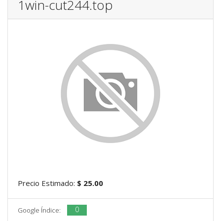
1win-cut244.top
Precio Estimado:
$ 25.00
0
Google Índice: