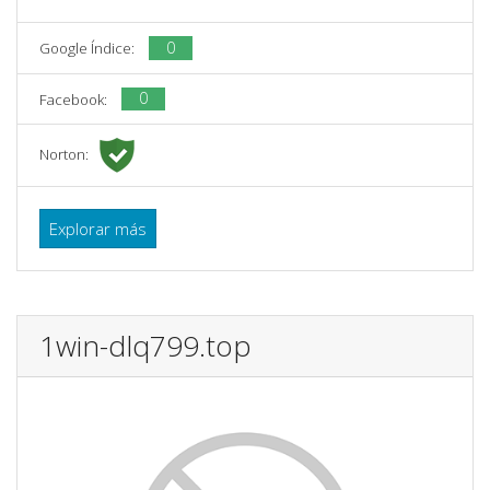
0
Google Índice:
0
Facebook:
Norton:
Explorar más
1win-dlq799.top