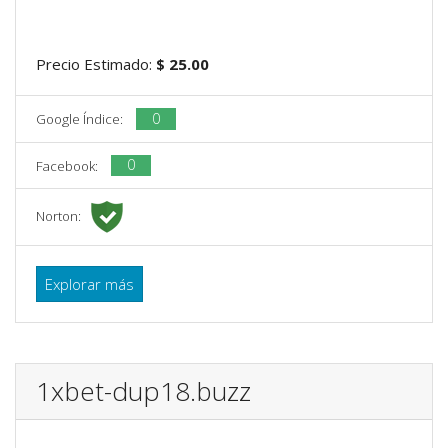
Precio Estimado:
$ 25.00
0
Google Índice:
0
Facebook:
Norton:
Explorar más
1xbet-dup18.buzz