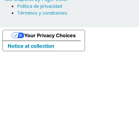
Política de privacidad
Términos y condiciones
Your Privacy Choices
Notice at collection