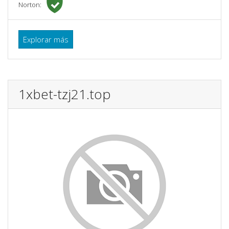
Norton:
Explorar más
1xbet-tzj21.top