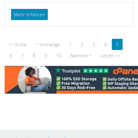
Mehr erfahren
<< Erste
< Vorherige
1
2
3
4
5
6
7
8
9
10
Nächste >
Letzte >>