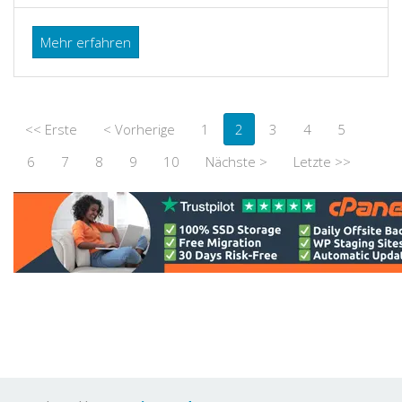
Mehr erfahren
<< Erste
< Vorherige
1
2
3
4
5
6
7
8
9
10
Nächste >
Letzte >>