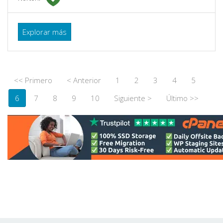
Explorar más
<< Primero
< Anterior
1
2
3
4
5
6
7
8
9
10
Siguiente >
Último >>