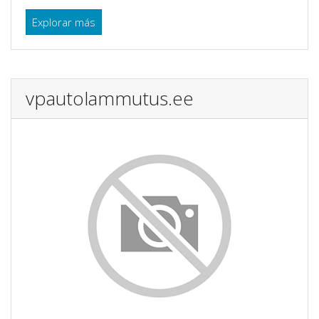
Explorar más
vpautolammutus.ee