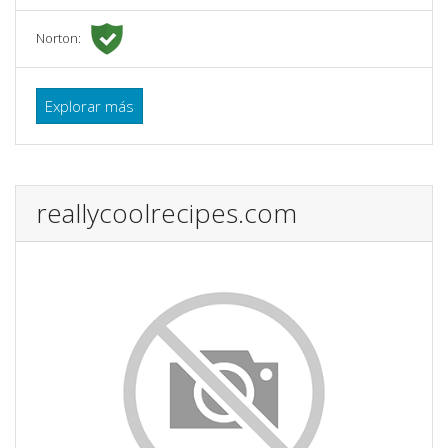
Norton:
Explorar más
reallycoolrecipes.com