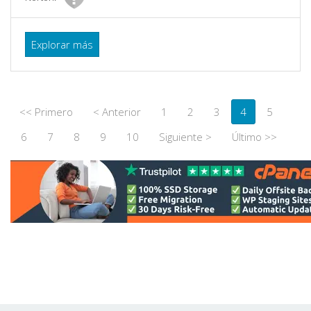
Explorar más
<< Primero
< Anterior
1
2
3
4
5
6
7
8
9
10
Siguiente >
Último >>