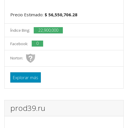
Precio Estimado:
$ 56,550,706.28
22,900,000
Índice Bing:
0
Facebook:
Norton:
Explorar más
prod39.ru