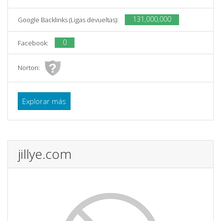
131,000,000
Google Backlinks (Ligas devueltas):
0
Facebook:
Norton:
Explorar más
jillye.com