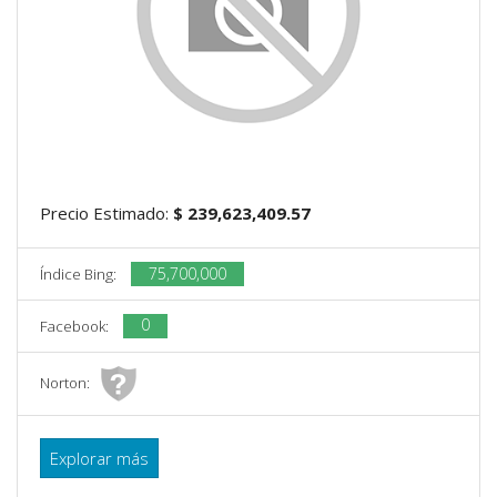
Precio Estimado:
$ 239,623,409.57
75,700,000
Índice Bing:
0
Facebook:
Norton:
Explorar más