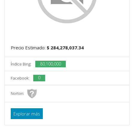
Precio Estimado:
$ 284,278,037.34
80,100,000
Índice Bing:
0
Facebook:
Norton:
Explorar más