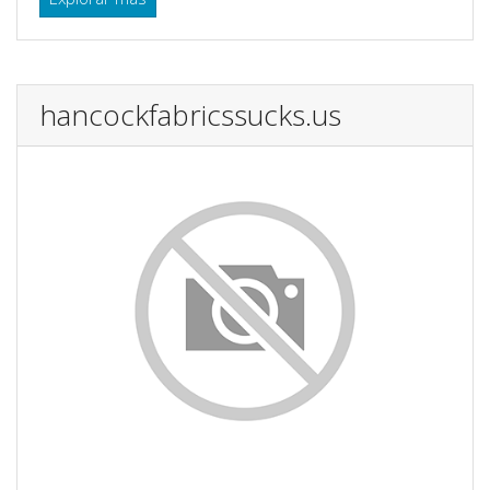
hancockfabricssucks.us