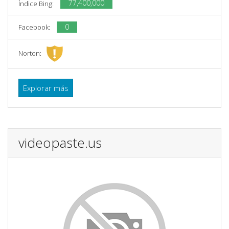
77,400,000
Índice Bing:
0
Facebook:
Norton:
Explorar más
videopaste.us