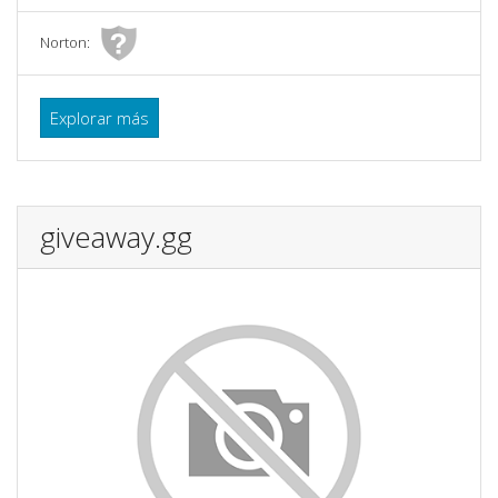
Norton:
Explorar más
giveaway.gg