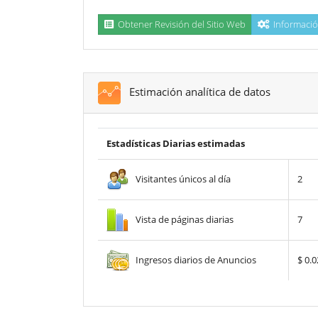
Obtener Revisión del Sitio Web
Informació
Estimación analítica de datos
Estadísticas Diarias estimadas
Visitantes únicos al día
2
Vista de páginas diarias
7
Ingresos diarios de Anuncios
$ 0.0