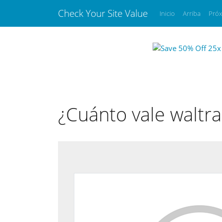
Check Your Site Value
Inicio
Arriba
Pró
¿Cuánto vale waltr