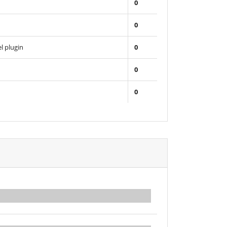
0
0
l plugin
0
0
0