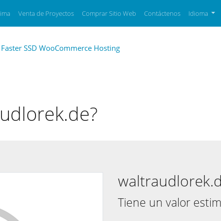
xima
Venta de Proyectos
Comprar Sitio Web
Contáctenos
Idioma
audlorek.de?
waltraudlorek.
Tiene un valor esti