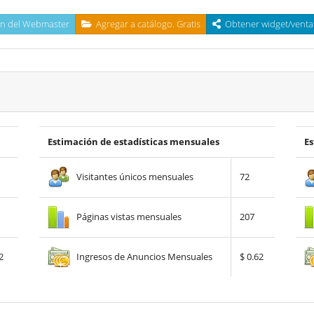
n del Webmaster
Agregar a catálogo. Gratis
Obtener widget/venta 
Estimación de estadísticas mensuales
Es
Visitantes únicos mensuales
72
Páginas vistas mensuales
207
Ingresos de Anuncios Mensuales
2
$ 0.62