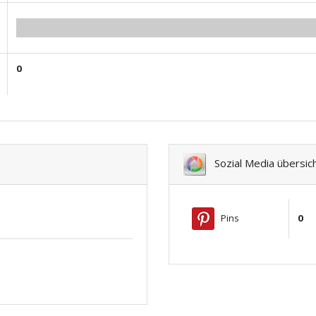
0.00
0
Sozial Media übersic
Pins
0