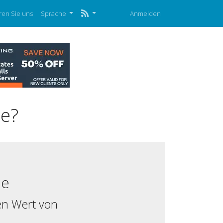
ren Sie uns
Sprache
Anmelden
de?
de
en Wert von