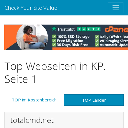
Check Your Site Value
Top Webseiten in KP.
Seite 1
TOP im Kostenbereich
TOP Länder
totalcmd.net