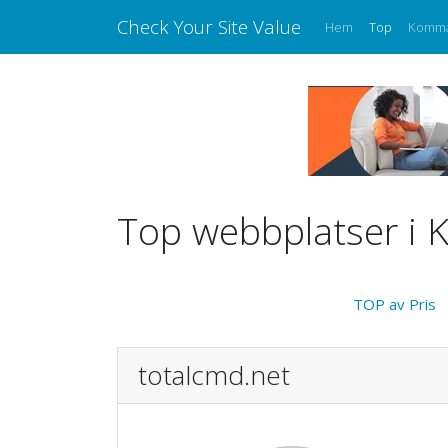
Check Your Site Value
Hem
Top
Komm
Top webbplatser i K
TOP av Pris
totalcmd.net