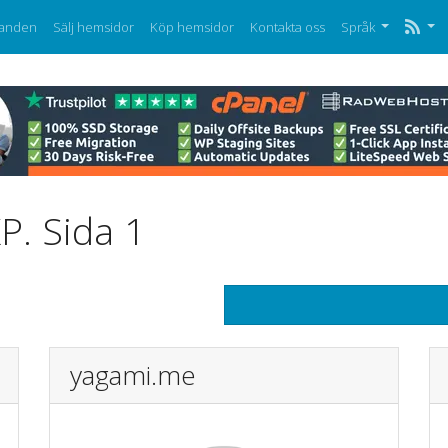
anden
Sälj hemsidor
Köp hemsidor
Kontakta oss
Språk
P. Sida 1
yagami.me