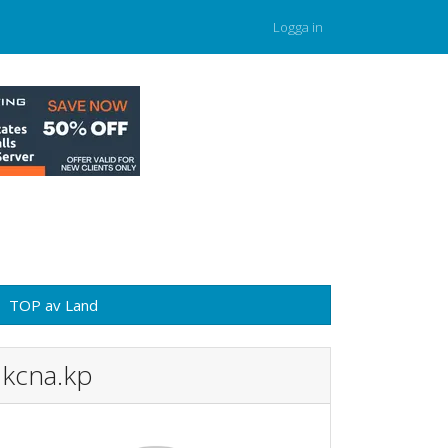
Logga in
TOP av Land
kcna.kp