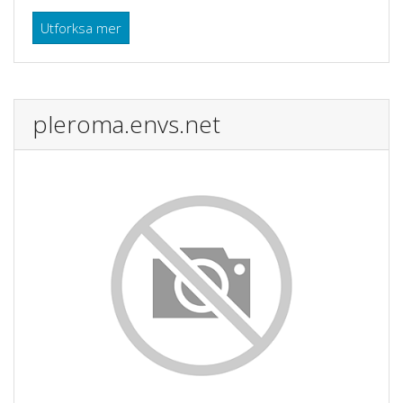
Utforksa mer
pleroma.envs.net