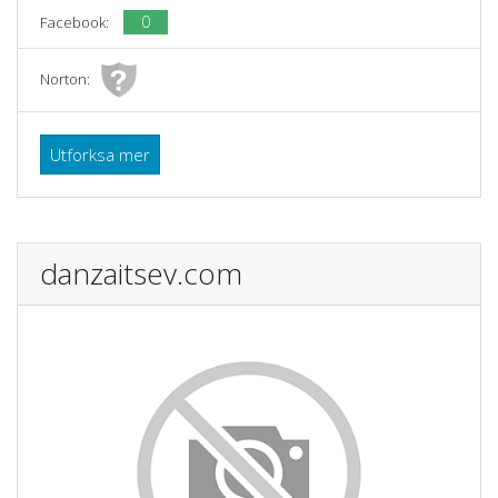
0
Facebook:
Norton:
Utforksa mer
danzaitsev.com