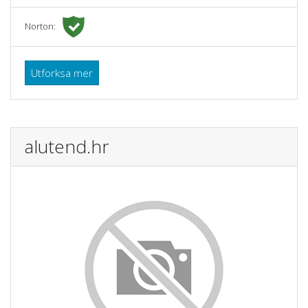
Norton:
Utforksa mer
alutend.hr