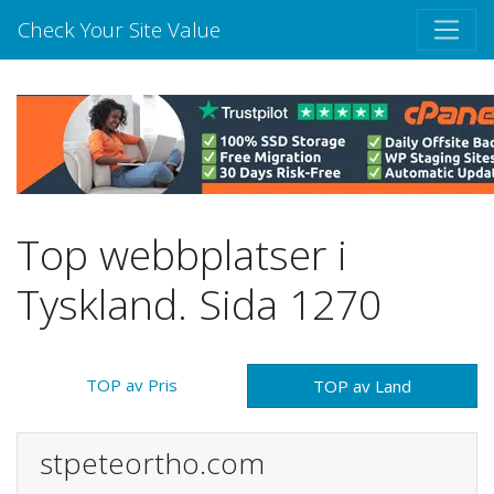
Check Your Site Value
Top webbplatser i
Tyskland. Sida 1270
TOP av Pris
TOP av Land
stpeteortho.com