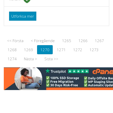
Utforksa mer
<< Första
< Föregående
1265
1266
1267
1268
1269
1270
1271
1272
1273
1274
Nästa >
Sista >>