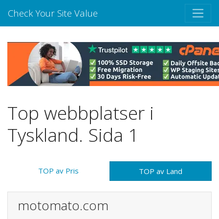
Check Your Site Value
Top webbplatser i
Tyskland. Sida 1
TOP av Pris
TOP av Land
motomato.com