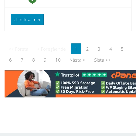
Utforksa mer
<< Första
< Föregående
1
2
3
4
5
6
7
8
9
10
Nästa >
Sista >>