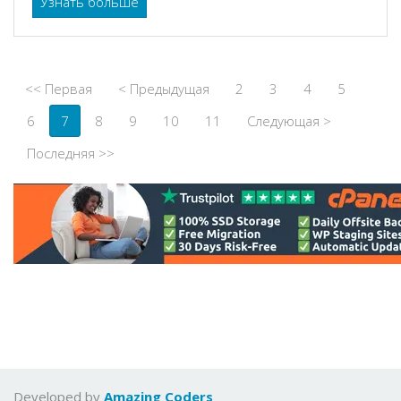
Узнать больше
<< Первая
< Предыдущая
2
3
4
5
6
7
8
9
10
11
Следующая >
Последняя >>
Developed by
Amazing Coders