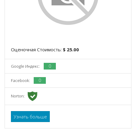
Оценочная Стоимость:
$ 25.00
0
Google Индекс:
0
Facebook:
Norton:
Узнать больше