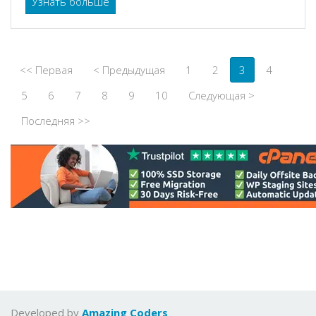
Узнать больше
<< Первая
< Предыдущая
1
2
3
4
5
6
7
8
9
10
Следующая >
Последняя >>
Developed by
Amazing Coders