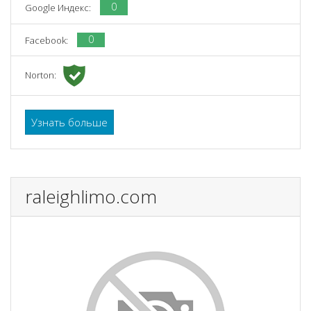
0
Google Индекс:
0
Facebook:
Norton:
Узнать больше
raleighlimo.com