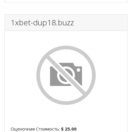
1xbet-dup18.buzz
Оценочная Стоимость:
$ 25.00