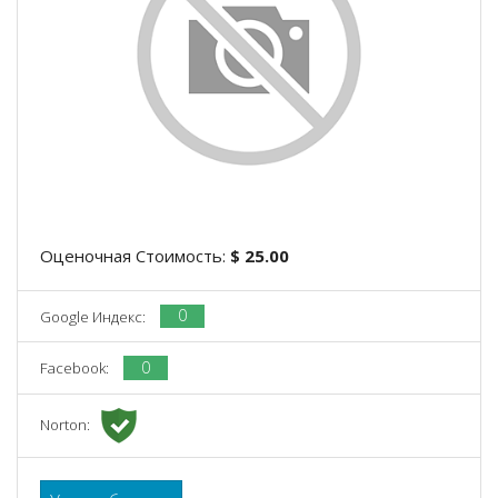
Оценочная Стоимость:
$ 25.00
0
Google Индекс:
0
Facebook:
Norton: