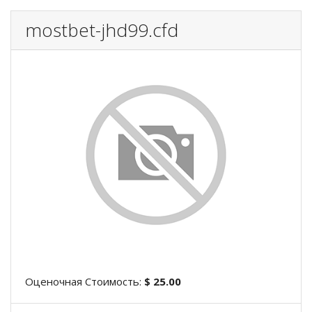
mostbet-jhd99.cfd
Оценочная Стоимость:
$ 25.00