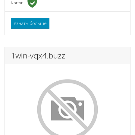
Norton:
Узнать больше
1win-vqx4.buzz