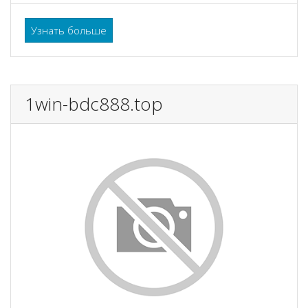
Узнать больше
1win-bdc888.top