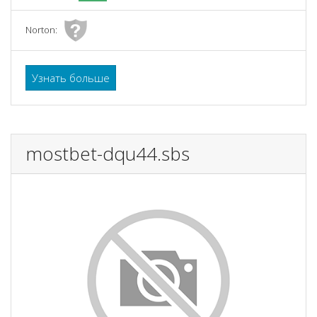
Norton:
Узнать больше
mostbet-dqu44.sbs