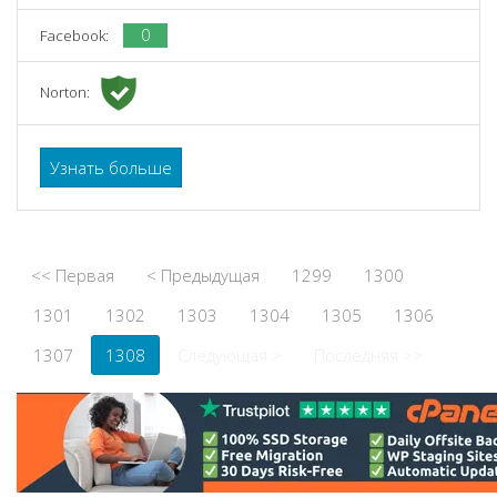
0
Facebook:
Norton:
Узнать больше
<< Первая
< Предыдущая
1299
1300
1301
1302
1303
1304
1305
1306
1307
1308
Следующая >
Последняя >>