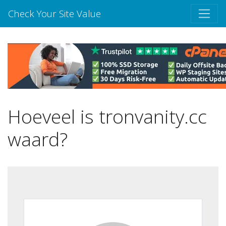
Check Your Site Value
Hoeveel is tronvanity.cc
waard?