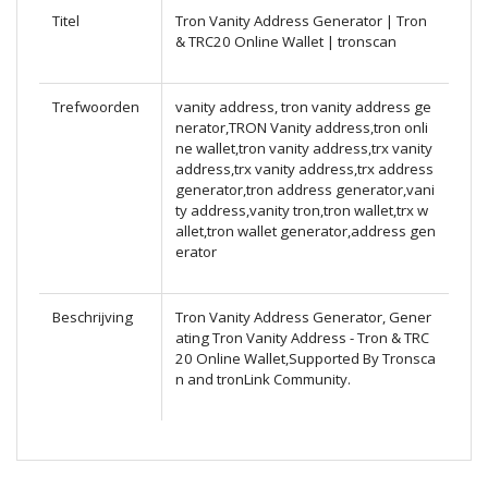
Titel
Tron Vanity Address Generator | Tron
& TRC20 Online Wallet | tronscan
Trefwoorden
vanity address, tron vanity address ge
nerator,TRON Vanity address,tron onli
ne wallet,tron vanity address,trx vanity
address,trx vanity address,trx address
generator,tron address generator,vani
ty address,vanity tron,tron wallet,trx w
allet,tron wallet generator,address gen
erator
Beschrijving
Tron Vanity Address Generator, Gener
ating Tron Vanity Address - Tron & TRC
20 Online Wallet,Supported By Tronsca
n and tronLink Community.