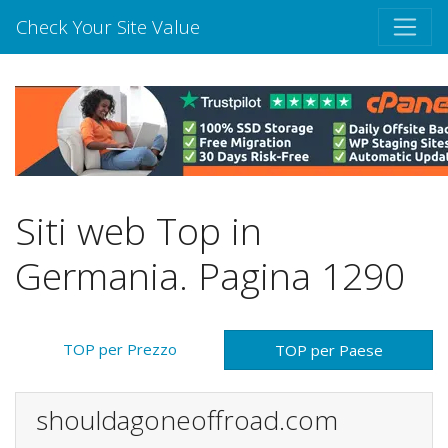
Check Your Site Value
Siti web Top in
Germania. Pagina 1290
TOP per Prezzo
TOP per Paese
shouldagoneoffroad.com