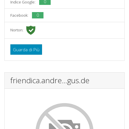
0
Indice Google:
0
Facebook:
Norton:
Guarda di Più
friendica.andre...gus.de