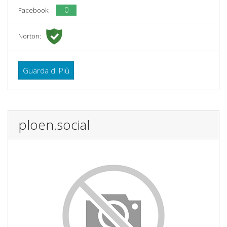
0
Facebook:
Norton:
Guarda di Più
ploen.social