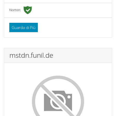
Norton:
Guarda di Più
mstdn.funil.de