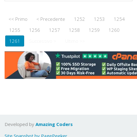
<< Primo
< Precedente
1252
1253
1254
1255
1256
1257
1258
1259
1260
1261
Successivo >
Ultimo >>
Developed by
Amazing Coders
Site Snapshot by PagePeeker