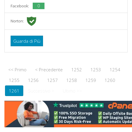
0
Facebook:
Norton:
Guarda di Più
<< Primo
< Precedente
1252
1253
1254
1255
1256
1257
1258
1259
1260
1261
Successivo >
Ultimo >>