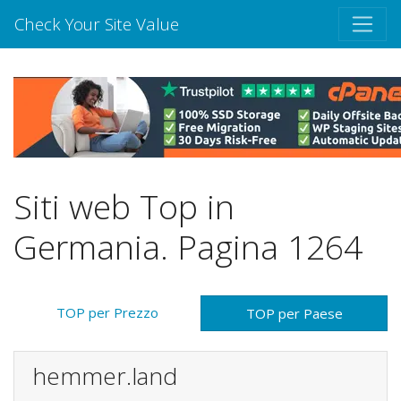
Check Your Site Value
Siti web Top in
Germania. Pagina 1264
TOP per Prezzo
TOP per Paese
hemmer.land