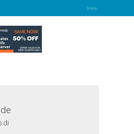
Entra
.de
 di