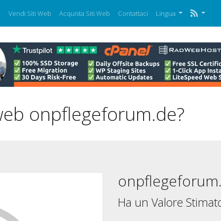
i
Vendi Siti Web
Acquista Siti Web
Contattaci
Lingua
 web onpflegeforum.de?
onpflegeforum
Ha un Valore Stimato