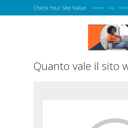
Check Your Site Value
Home
Top
Ultim
Quanto vale il sito