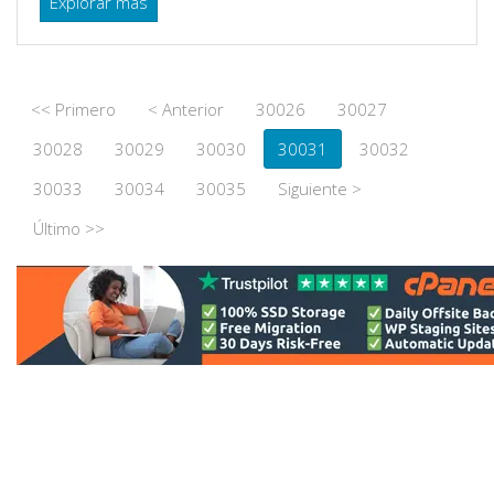
Explorar más
<< Primero
< Anterior
30026
30027
30028
30029
30030
30031
30032
30033
30034
30035
Siguiente >
Último >>