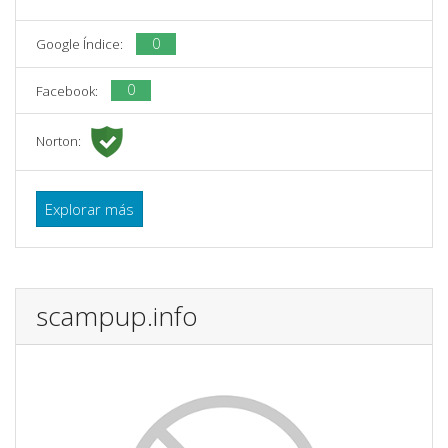
0
Google Índice:
0
Facebook:
Norton:
Explorar más
scampup.info