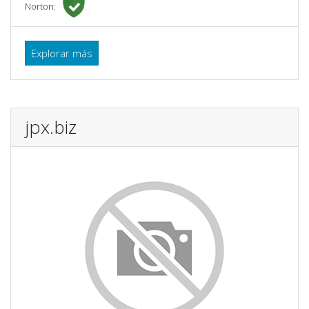
Norton:
Explorar más
jpx.biz