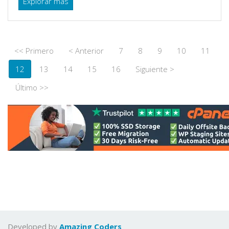
Explorar más
<< Primero
< Anterior
7
8
9
10
11
12
13
14
15
16
Siguiente >
Último >>
Developed by
Amazing Coders