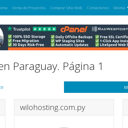
xima
Venta de Proyectos
Comprar Sitio Web
Contáctenos
Idioma
en Paraguay. Página 1
to
M
wilohosting.com.py