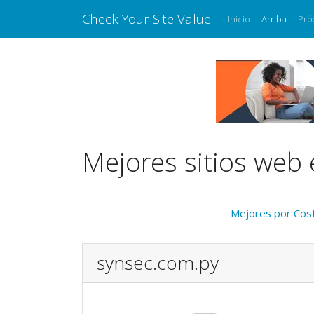
Check Your Site Value
Inicio
Arriba
Pró
Mejores sitios web 
Mejores por Cos
synsec.com.py