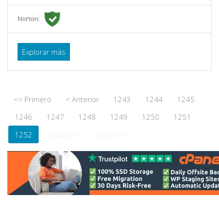
Norton:
Explorar más
<< Primero
< Anterior
1243
1244
1245
1246
1247
1248
1249
1250
1251
1252
Siguiente >
Último >>