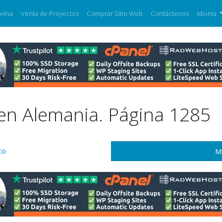
xima
Venta de Proyectos
Comprar Sitio Web
Contáctenos
Idioma
 en Alemania. Página 1285
to
M