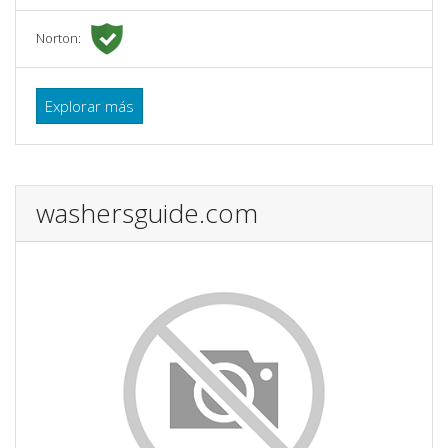
Norton:
Explorar más
washersguide.com