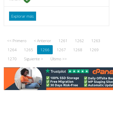
Explorar más
<< Primero
< Anterior
1261
1262
1263
1264
1265
1266
1267
1268
1269
1270
Siguiente >
Último >>