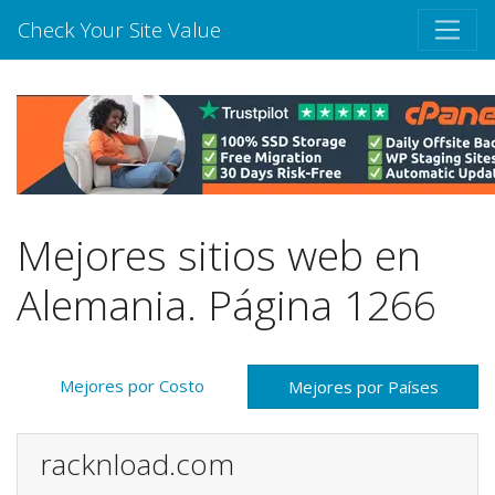
Check Your Site Value
Mejores sitios web en
Alemania. Página 1266
Mejores por Costo
Mejores por Países
racknload.com