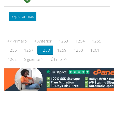
Explorar más
<< Primero
< Anterior
1253
1254
1255
1256
1257
1258
1259
1260
1261
1262
Siguiente >
Último >>