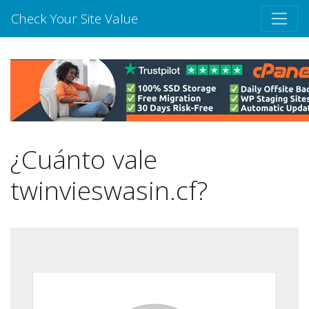
Check Your Site Value
¿Cuánto vale
twinvieswasin.cf?