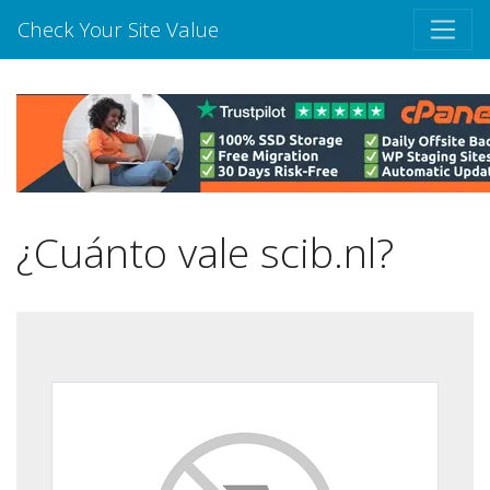
Check Your Site Value
¿Cuánto vale scib.nl?