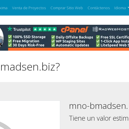
xima
Venta de Proyectos
Comprar Sitio Web
Contáctenos
Idioma
bmadsen.biz?
mno-bmadsen.
Tiene un valor esti