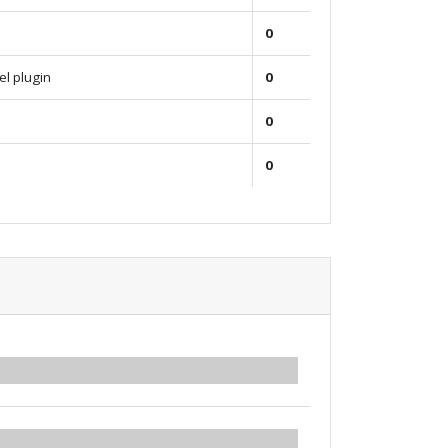
0
el plugin
0
0
0