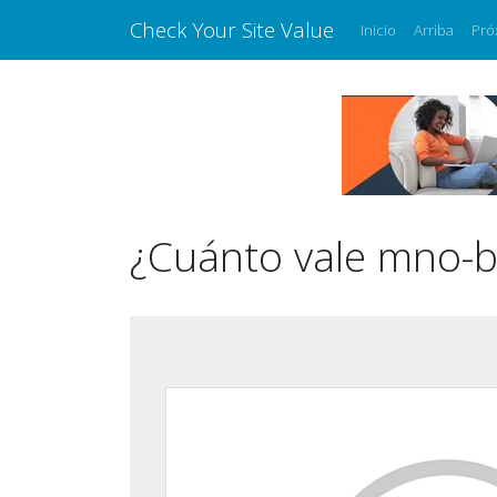
Check Your Site Value
Inicio
Arriba
Pró
¿Cuánto vale mno-