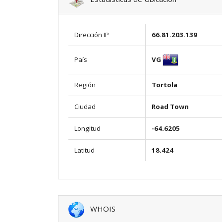
Dirección IP
66.81.203.139
VG
País
Región
Tortola
Ciudad
Road Town
Longitud
-64.6205
Latitud
18.424
WHOIS