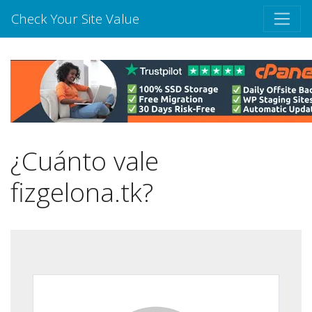
Check Your Site Value
¿Cuánto vale
fizgelona.tk?