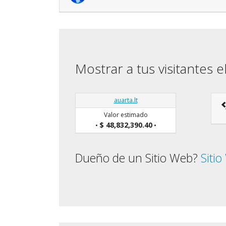
Mostrar a tus visitantes e
auarta.lt
Valor estimado
$ 48,832,390.40
•
•
Dueño de un Sitio Web?
Siti