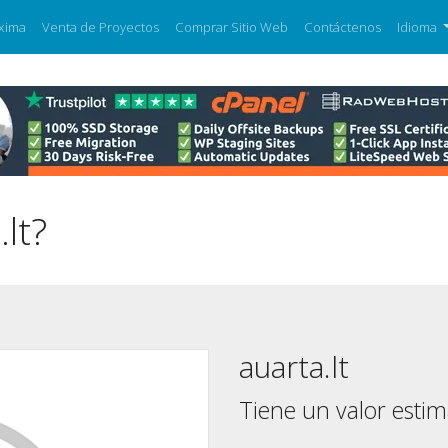
xima
Venta de Proyectos
Comprar Sitio Web
Contáctenos
Idioma
lt?
auarta.lt
Tiene un valor esti