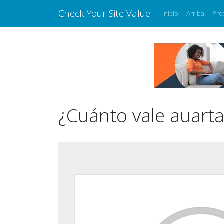
Check Your Site Value
Inicio
Arriba
Pró
¿Cuánto vale auarta.