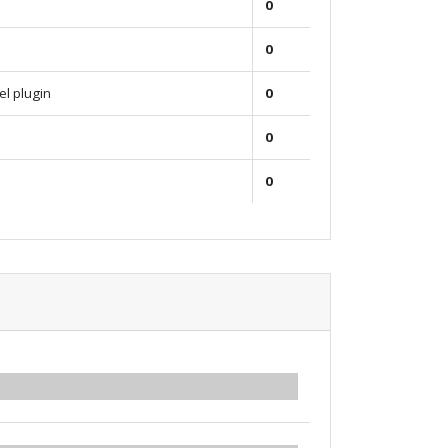
0
0
el plugin
0
0
0