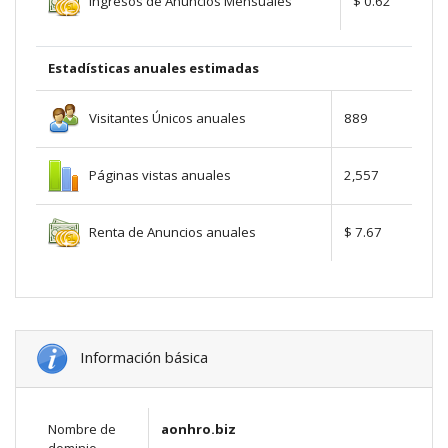
Ingresos de Anuncios Mensuales
$ 0.62
Estadísticas anuales estimadas
Visitantes Únicos anuales
889
Páginas vistas anuales
2,557
Renta de Anuncios anuales
$ 7.67
Información básica
Nombre de
aonhro.biz