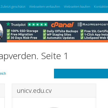
Zuletzt geschätzt
Webseiten verkaufen
Webseiten kaufen
Kontaktie
apverden. Seite 1
eich
unicv.edu.cv