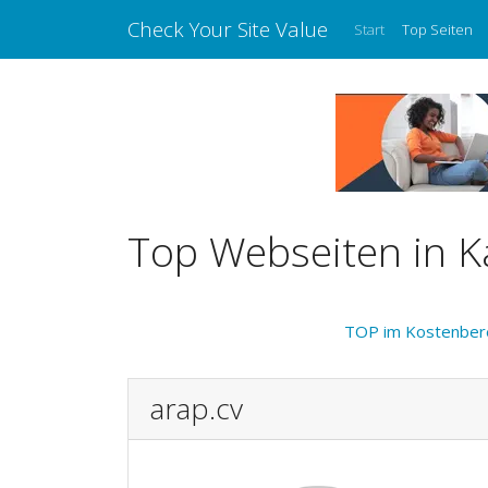
Check Your Site Value
Start
Top Seiten
Top Webseiten in K
TOP im Kostenber
arap.cv