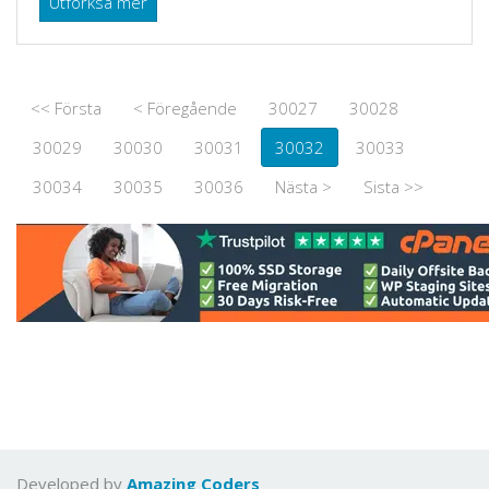
Utforksa mer
<< Första
< Föregående
30027
30028
30029
30030
30031
30032
30033
30034
30035
30036
Nästa >
Sista >>
Developed by
Amazing Coders