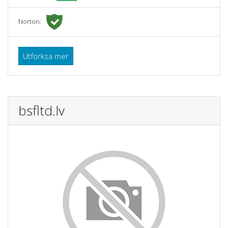
Norton:
Utforksa mer
bsfltd.lv