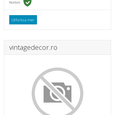
Norton:
Utforksa mer
vintagedecor.ro