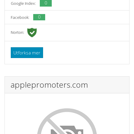
0
Google Index:
0
Facebook:
Norton:
Utforksa mer
applepromoters.com