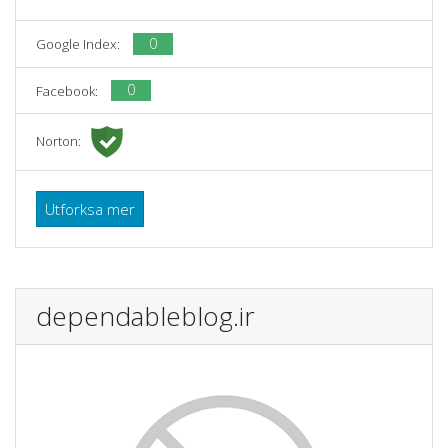
0
Google Index:
0
Facebook:
Norton:
Utforksa mer
dependableblog.ir