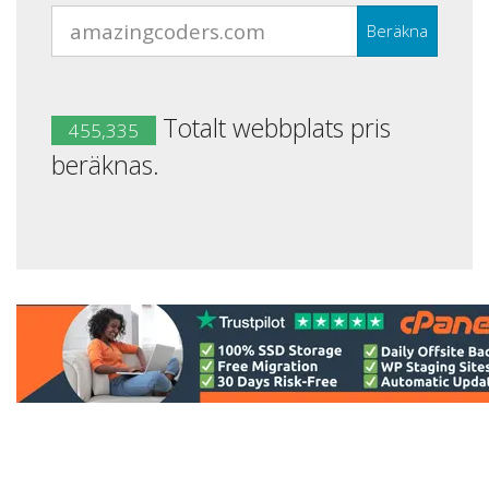
Beräkna
Totalt webbplats pris
455,335
beräknas.