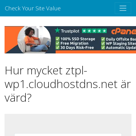
Check Your Site Value
Hur mycket ztpl-
wp1.cloudhostdns.net är
värd?