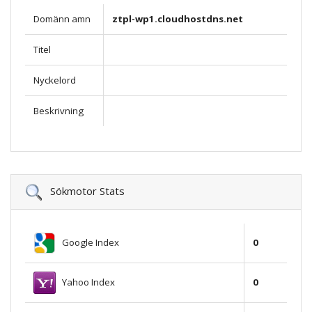
Domänn amn
ztpl-wp1.cloudhostdns.net
Titel
Nyckelord
Beskrivning
Sökmotor Stats
Google Index
0
Yahoo Index
0