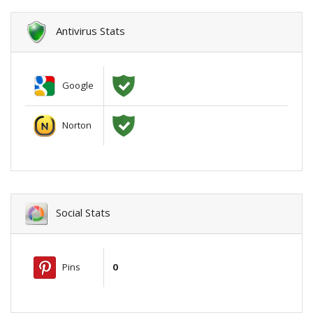
Antivirus Stats
Google
Norton
Social Stats
Pins
0