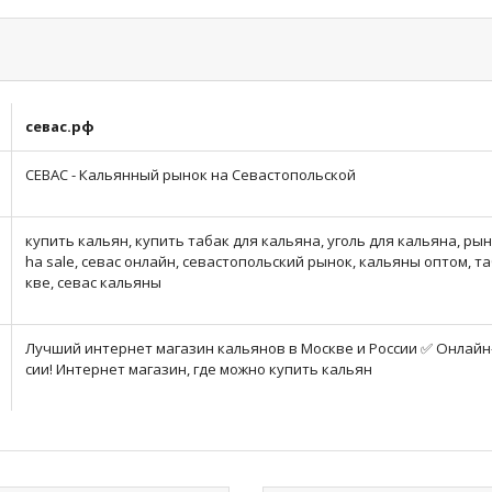
севас.рф
СЕВАС - Кальянный рынок на Севастопольской
купить кальян, купить табак для кальяна, уголь для кальяна, рын
ha sale, севас онлайн, севастопольский рынок, кальяны оптом, т
кве, севас кальяны
Лучший интернет магазин кальянов в Москве и России ✅ Онлайн-
сии! Интернет магазин, где можно купить кальян