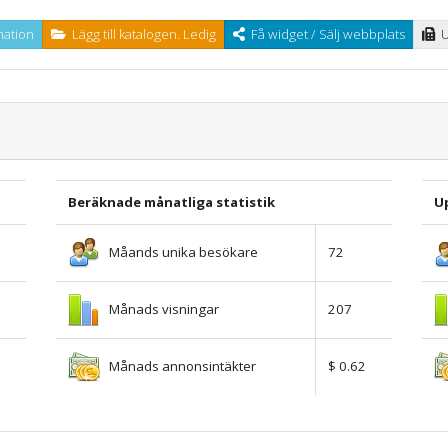
ation
Lägg till katalogen. Ledig
Få widget / Sälj webbplats
U
Beräknade månatliga statistik
U
Måands unika besökare
72
Månads visningar
207
Månads annonsintäkter
$ 0.62