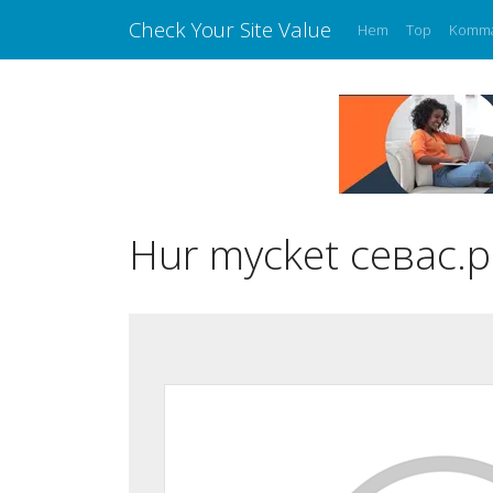
Check Your Site Value
Hem
Top
Komm
Hur mycket севас.р