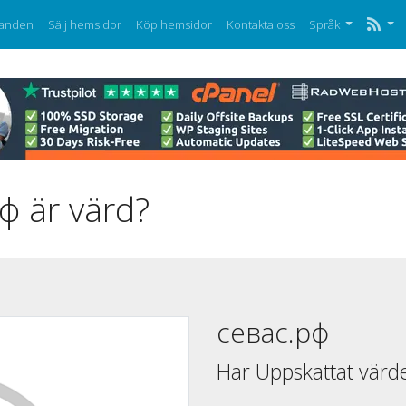
anden
Sälj hemsidor
Köp hemsidor
Kontakta oss
Språk
ф är värd?
севас.рф
Har Uppskattat värd