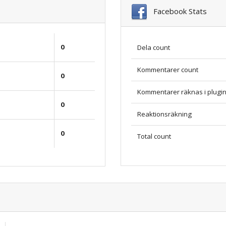
Facebook Stats
0
Dela count
Kommentarer count
0
Kommentarer räknas i plugi
0
Reaktionsräkning
0
Total count