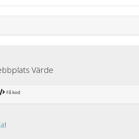
ebbplats Värde
Få kod
da
!