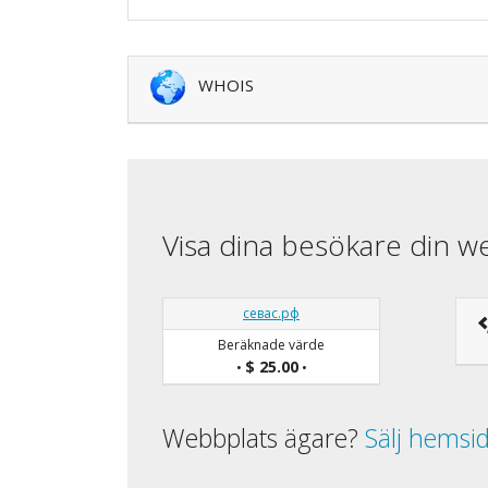
WHOIS
Visa dina besökare din w
севас.рф
Beräknade värde
$ 25.00
•
•
Webbplats ägare?
Sälj hemsi