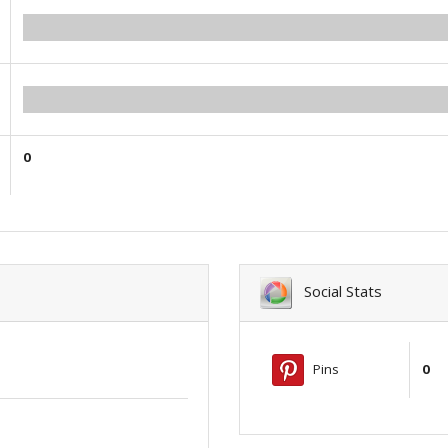
0.00
0.00
0
Social Stats
Pins
0