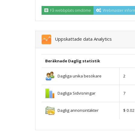
Få webbplats omdöme
Webmaster inform
Uppskattade data Analytics
Beräknade Daglig statistik
Dagliga unika besökare
2
Dagliga Sidvisningar
7
Daglig annonsintäkter
$ 0.02