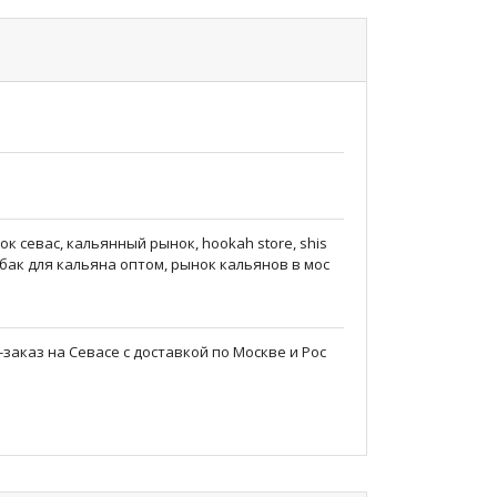
ок севас, кальянный рынок, hookah store, shis
абак для кальяна оптом, рынок кальянов в мос
заказ на Севасе с доставкой по Москве и Рос