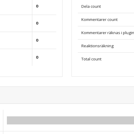
0
Dela count
Kommentarer count
0
Kommentarer räknas i plugi
0
Reaktionsräkning
0
Total count
0.00