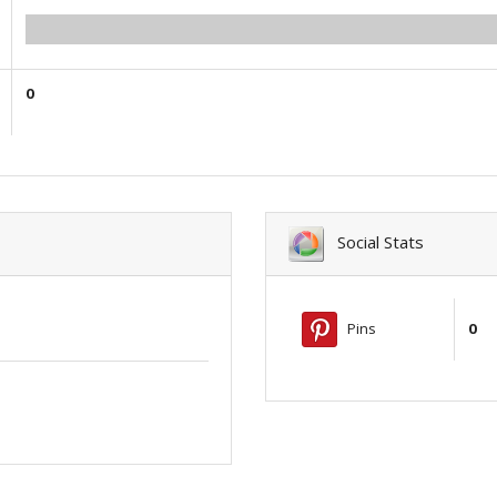
0.00
0
Social Stats
Pins
0