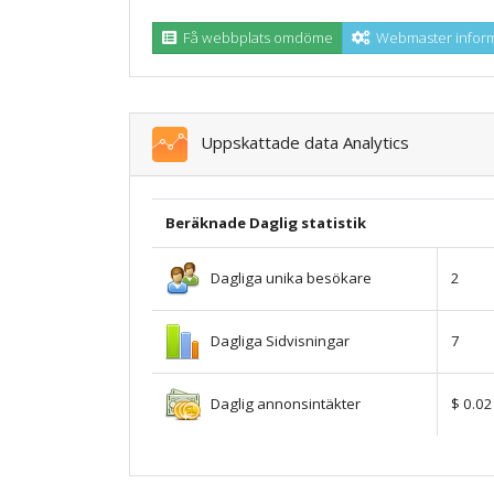
Få webbplats omdöme
Webmaster inform
Uppskattade data Analytics
Beräknade Daglig statistik
Dagliga unika besökare
2
Dagliga Sidvisningar
7
Daglig annonsintäkter
$ 0.02