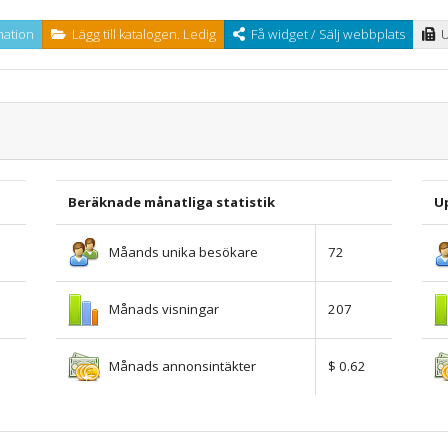
ation
Lägg till katalogen. Ledig
Få widget / Sälj webbplats
U
Beräknade månatliga statistik
U
Måands unika besökare
72
Månads visningar
207
Månads annonsintäkter
$ 0.62