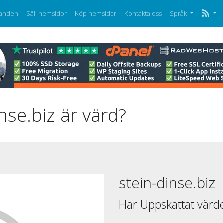
anden
Sälj hemsidor
Köp hemsidor
Kontakta oss
Språk
nse.biz är värd?
stein-dinse.biz
Har Uppskattat värd