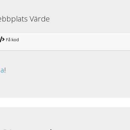
ebbplats Värde
Få kod
da
!