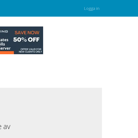
Logga in
e av