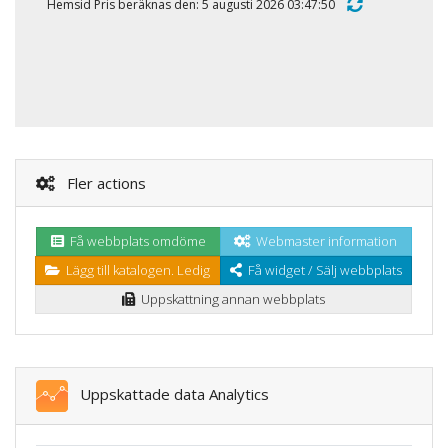
Hemsid Pris beräknas den: 5 augusti 2026 03:47:50
Fler actions
Få webbplats omdöme
Webmaster information
Lägg till katalogen. Ledig
Få widget / Sälj webbplats
Uppskattning annan webbplats
Uppskattade data Analytics