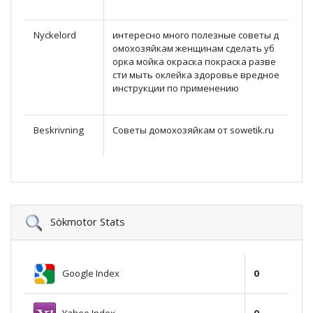
Nyckelord
интересно много полезные coветы д
oмохозяйкам женщинам сделать уб
орка мойка окраска покраска разве
сти мыть оклейка здоровье вредное
инструкции по применению
Beskrivning
Советы дoмохозяйкам от sowetik.ru
Sökmotor Stats
Google Index
0
Yahoo Index