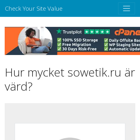
Check Your Site Value
Hur mycket sowetik.ru är
värd?