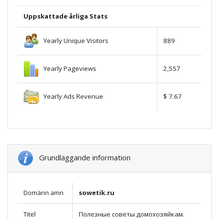
Uppskattade årliga Stats
Yearly Unique Visitors
889
Yearly Pageviews
2,557
Yearly Ads Revenue
$ 7.67
Grundläggande information
Domänn amn
sowetik.ru
Titel
Полезные coветы дoмохозяйкам.