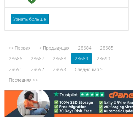
Узнать больше
<< Первая
< Предыдущая
28684
28685
28686
28687
28688
28689
28690
28691
28692
28693
Следующая >
Последняя >>