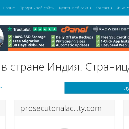
Новые
Продать веб-сайты
Купить веб-сайты
Контакты
Язык
в стране Индия. Страниц
е
Лу
prosecutorialac...ty.com