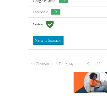
0
Google Индекс:
0
Facebook:
Norton:
Узнать больше
<< Первая
< Предыдущая
9
10