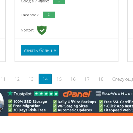
0
Google Индекс:
0
Facebook:
Norton:
Узнать больше
11
12
13
14
15
16
17
18
Следующа