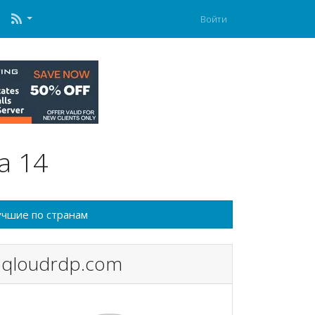
Войти
а 14
чшие по странам
qloudrdp.com