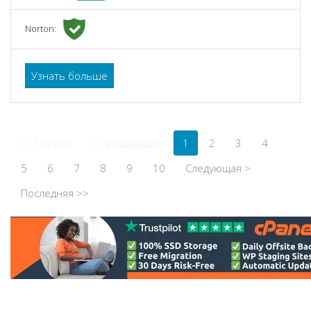
Norton:
Узнать больше
<< Первая
< Предыдущая
1
2
3
4
5
6
7
8
9
10
Следующая >
Последняя >>