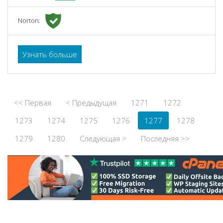
Norton:
Узнать больше
<< Первая
< Предыдущая
1271
1272
1273
1274
1275
1276
1277
1278
1279
1280
Следующая >
Последняя >>