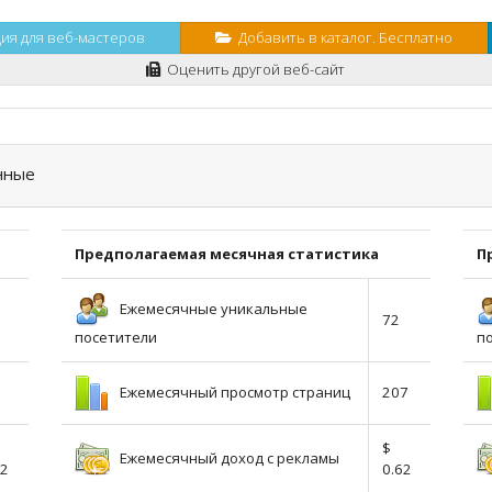
я для веб-мастеров
Добавить в каталог. Бесплатно
Оценить другой веб-сайт
нные
Предполагаемая месячная статистика
П
Ежемесячные уникальные
72
посетители
п
Ежемесячный просмотр страниц
207
$
Ежемесячный доход с рекламы
02
0.62