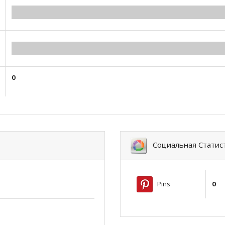
0.00
0.00
0
Социальная Статис
Pins
0