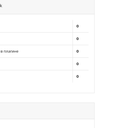
k
0
0
в плагине
0
0
0