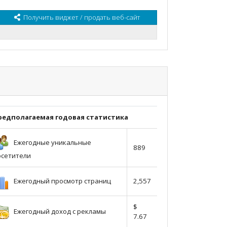
Получить виджет / продать веб-сайт
редполагаемая годовая статистика
Ежегодные уникальные
889
осетители
Ежегодный просмотр страниц
2,557
$
Ежегодный доход с рекламы
7.67