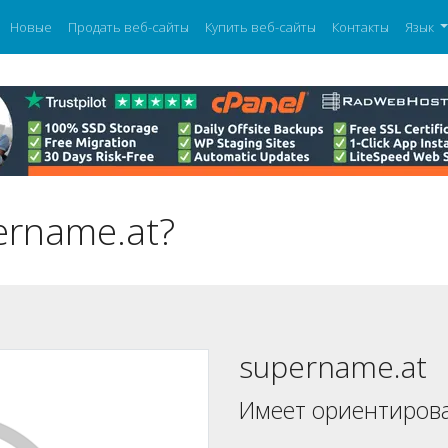
Новые
Продать веб-сайты
Купить веб-сайты
Контакты
Язык
ername.at?
supername.at
Имеет ориентиров