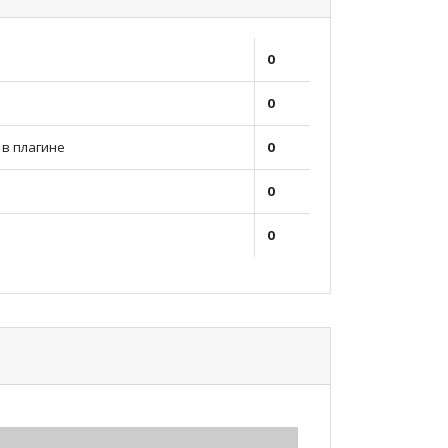
0
0
в плагине
0
0
0