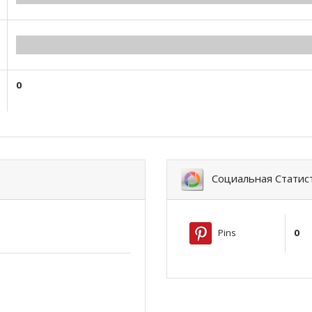
0.00
0
Социальная Статис
Pins
0