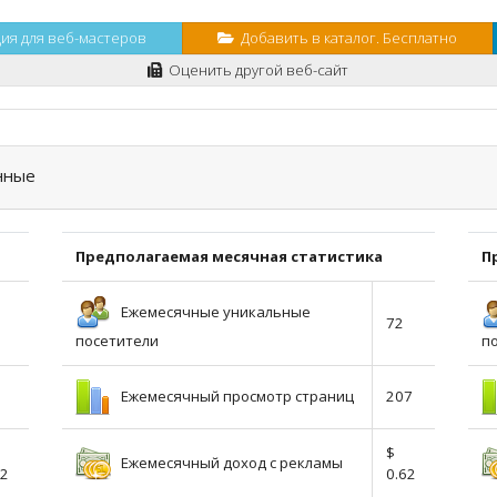
я для веб-мастеров
Добавить в каталог. Бесплатно
Оценить другой веб-сайт
нные
Предполагаемая месячная статистика
П
Ежемесячные уникальные
72
посетители
п
Ежемесячный просмотр страниц
207
$
Ежемесячный доход с рекламы
02
0.62