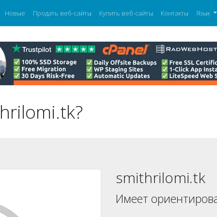
Новые
Продать веб-сайты
Купить веб-сайты
Контакты
Язык
rilomi.tk?
smithrilomi.tk
Имеет ориентиров