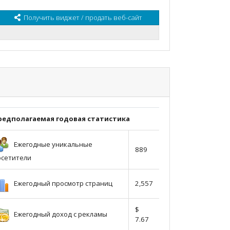
Получить виджет / продать веб-сайт
редполагаемая годовая статистика
Ежегодные уникальные
889
осетители
Ежегодный просмотр страниц
2,557
$
Ежегодный доход с рекламы
7.67