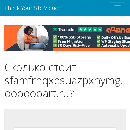
Check Your Site Value
Сколько стоит
sfamfrnqxesuazpxhymg.
ooooooart.ru?