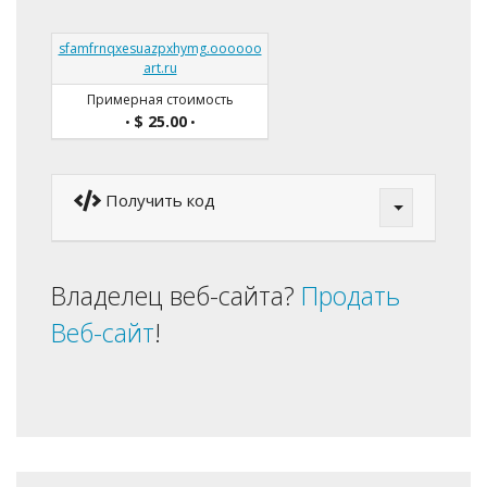
sfamfrnqxesuazpxhymg.oooooo
art.ru
Примерная стоимость
$ 25.00
•
•
Получить код
Владелец веб-сайта?
Продать
Веб-сайт
!