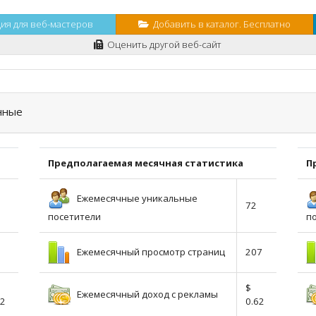
я для веб-мастеров
Добавить в каталог. Бесплатно
Оценить другой веб-сайт
нные
Предполагаемая месячная статистика
П
Ежемесячные уникальные
72
посетители
п
Ежемесячный просмотр страниц
207
$
Ежемесячный доход с рекламы
02
0.62