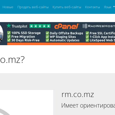
Новые
Продать веб-сайты
Купить веб-сайты
Контакты
Язык
co.mz?
rm.co.mz
Имеет ориентиров