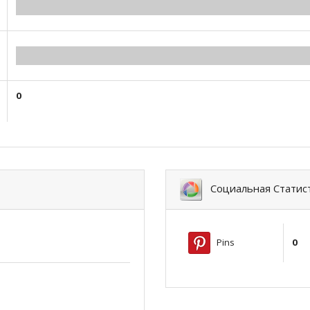
0.00
0.00
0
Социальная Статис
Pins
0