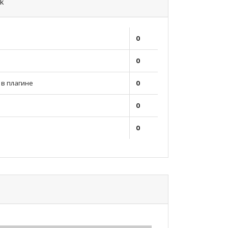
k
0
0
в плагине
0
0
0