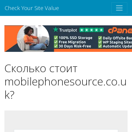
Check Your Site Value
Сколько стоит
mobilephonesource.co.u
k?