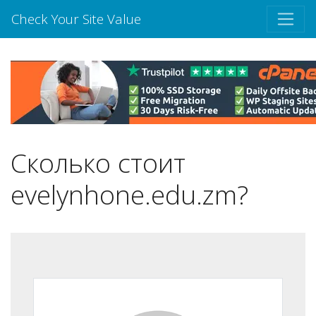
Check Your Site Value
Сколько стоит
evelynhone.edu.zm?