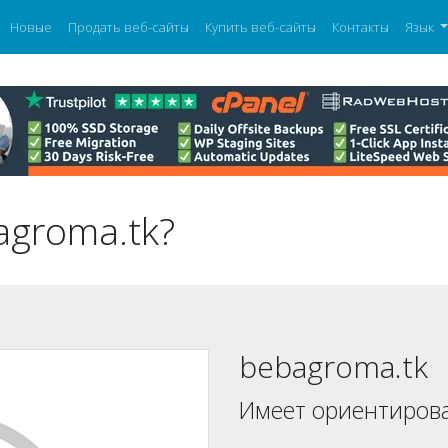
Новые
Продать веб-сайты
Купить веб-сайты
Контакты
Язык
agroma.tk?
bebagroma.tk
Имеет ориентиров