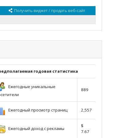
Получить виджет / продать веб-сайт
редполагаемая годовая статистика
Ежегодные уникальные
889
осетители
Ежегодный просмотр страниц
2,557
$
Ежегодный доход с рекламы
7.67