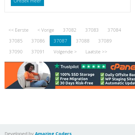
Ontdek meer
<< Eerste
< Vorige
37082
37083
37084
37085
37086
37087
37088
37089
37090
37091
Volgende >
Laatste >>
Developed by
Amazing Coders