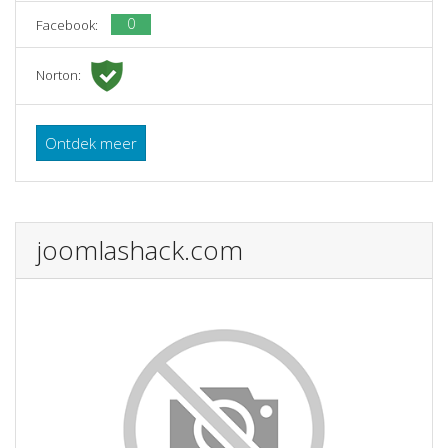
0
Facebook:
Norton:
Ontdek meer
joomlashack.com