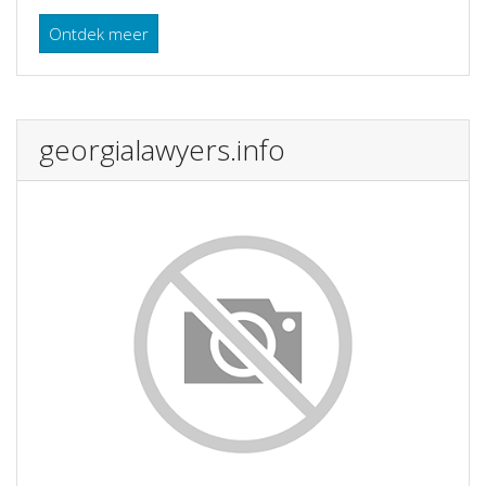
Ontdek meer
georgialawyers.info