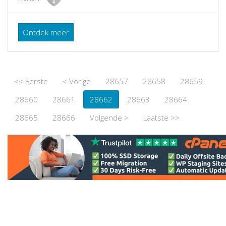
Ontdek meer
<< Eerste
< Vorige
28657
28658
28659
28660
28661
28662
28663
28664
28665
28666
Volgende >
Laatste >>