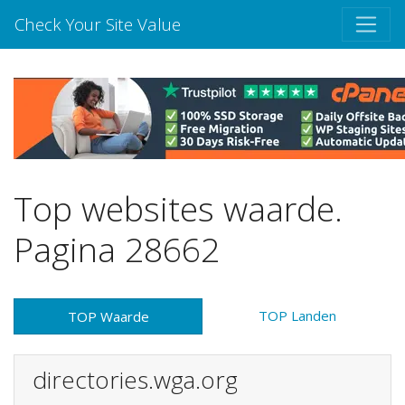
Check Your Site Value
Top websites waarde.
Pagina 28662
TOP Landen
TOP Waarde
directories.wga.org